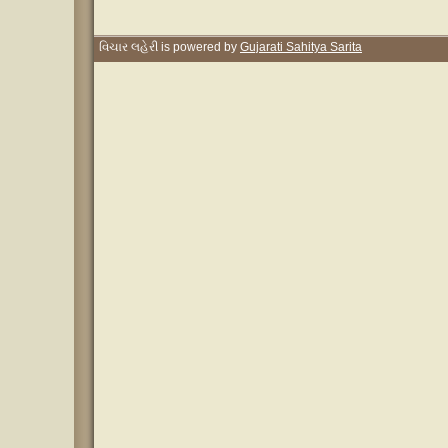
વિચાર લહેરી is powered by
Gujarati Sahitya Sarita