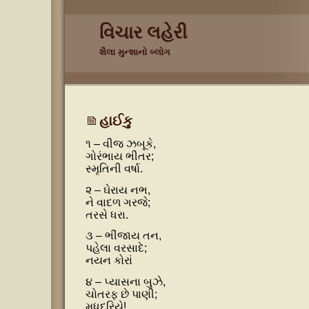
વિચાર લહેરી
શૈલા મુન્શાનો બ્લોગ
હાઈકુ
૧ – વીજ ઝબૂકે,
ગોરંભાય ભીતર;
સ્મૃતિની વર્ષા.
૨ – ઘેરાય નભ,
ને વાદળ ગરજે;
તરસે ધરા.
૩ – ભીંજાય તન,
પહેલા વરસાદે;
નયન કોરાં
૪ – પ્યાસના બુઝે,
ચોતરફ છે પાણી;
મધદરિયે!