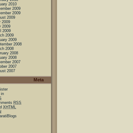
uary 2010
ember 2009
ember 2009
ust 2009
y 2009
 2009
il 2009
ch 2009
uary 2009
tember 2008
ch 2008
ruary 2008
uary 2008
ember 2007
ober 2007
ust 2007
Meta
ister
 in
S
mments
RSS
id
XHTML
N
aratiBlogs