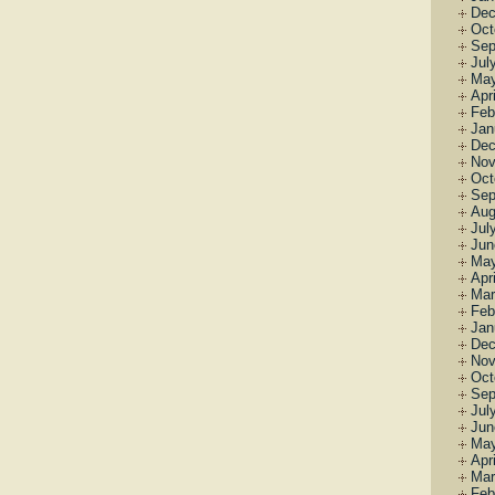
Dec
Oct
Sep
Jul
May
Apr
Feb
Jan
Dec
Nov
Oct
Sep
Aug
Jul
Jun
May
Apr
Mar
Feb
Jan
Dec
Nov
Oct
Sep
Jul
Jun
May
Apr
Mar
Feb