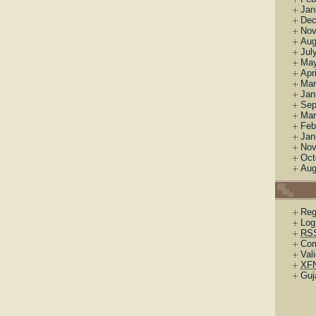
Jan
Dec
Nov
Aug
Jul
May
Apr
Mar
Jan
Sep
Mar
Feb
Jan
Nov
Oct
Aug
Reg
Log
RS
Co
Val
XF
Guj