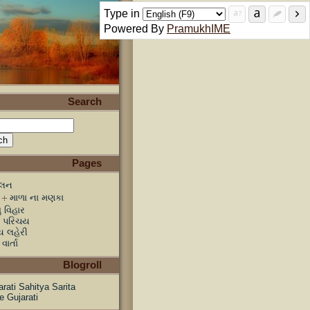
Type in
Powered By
PramukhIME
Search
Pages
કલન
માળા ના મણકા
ુ વિહાર
ો પરિચય
્ય લહેરી
 વાર્તા
Blogroll
arati Sahitya Sarita
e Gujarati