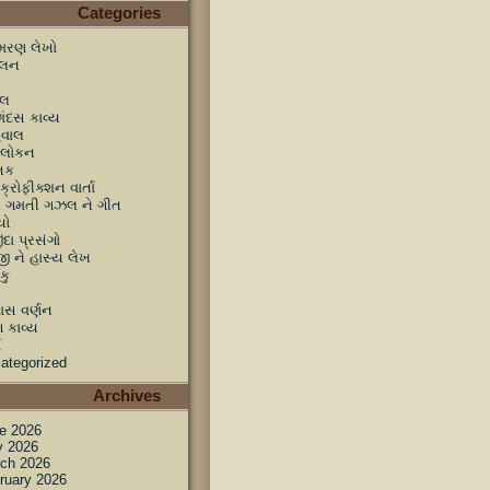
Categories
્મરણ લેખો
કલન
લ
ંદસ કાવ્ય
વાલ
લોકન
્તક
્રોફીક્શન વાર્તા
ી ગમતી ગઝલ ને ગીત
યો
ંદા પ્રસંગો
જી ને હાસ્ય લેખ
કુ
વાસ વર્ણન
ગ કાવ્ય
ા
ategorized
Archives
e 2026
 2026
ch 2026
ruary 2026