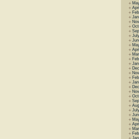
May
Apr
Feb
Jan
Nov
Oct
Sep
Jul
Jun
May
Apr
Mar
Feb
Jan
Dec
Nov
Feb
Jan
Dec
Nov
Oct
Sep
Aug
Jul
Jun
May
Apr
Mar
Feb
Jan