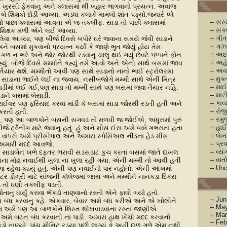
ખુરસી ફેંકવાનુ અને ક્લાસમાં થી બહાર ભાગવાનો પ્રયત્ન. અવાજ
ે શિક્ષકો દોડી આવ્યા. અડધા કલાકે મામલો શાંત પડ્યો.જ્યારે પ્લે
સંસ
ો પાછા ક્લાસમાં આવતા એ જ તકલીફ. સાડા તો પાછી ક્લાસમાં
સં
 શિક્ષક મળી એને લઈ આવ્યા.
ગીત
પા લેવા આવ્યા, પણ બીજે દિવસે બપોરે ઘરે જવાના સમયે જેવી સાડાને
ગઝ
 બસમાં મુકવાનો પ્રયત્ન કર્યો કે જાણે ભુત જોયું હોય તેમ
અછા
ન ભરે અને જોર જોરથી રડવાનુ ચાલુ થઈ ગયું છેવટે પપ્પાને ફોન
અહે
્યું. બીજે દિવસે મમ્મીને કહ્યું તમે આવો અને એની સાથે બસમાં જાવ
અવ
તૈયાર થશે. મમ્મીતો આવી પણ સાથે સાડાનો નાનો ભાઈ સ્ટ્રોલરમાં
મુક
 સાડાના ભાઈને લઈ ના જવાય. નસીબજોગે મમ્મી સાથે એની મિત્ર
માઈક
ડીમાં લઈ ગઈ,પણ સાડા તો મમ્મી સાથે પણ બસમાં જવા તૈયાર નહિ.
માર
ાને બસમાં બેસાડી.
કાવ્
્રાઈવર પણ ફરિયાદ કરવા માંડી કે બસમાં સાડા જોરથી રડતી હતી અને
રોજી
કરતી હતી.
રમુ
િ, પણ આ બાળકોને બસની સગવડ તો મળવી જ જોઈએ, અધુરામાં પુરું
હાઈ
ે ટ્રૈનીંગ માટે જવાનુ હતું. હું અને મીસ ઈરા અમે બન્ને ગભરાતા હતા
લેખ
તી વાપરી અમે પ્રીંસીપાલ અને અમારા સ્પેસિઅલ નીડના હેડ મીસ
પ્ર
 કે અમારી મદદે આવજો.
વ્યં
ાડાબેન ખભે દફતર ભરાવી સડસડાટ કુચ કરતાં બસમાં જાતે દાખલ
વાર્ત
ના મોઢા નવાઈથી ખુલા ના ખુલા રહી ગયા. એની મમ્મી તો આવી હતી
Unc
 રહેવા કહ્યું હતું. એની પણ નવાઈનો પાર નહોતો. એની આંખમાં
ટર ડીગ્રી માટે સાંજની કોલેજમાં જાય અને મમ્મીને નાનકડા દિકરા
પડે તો ઘણી તકલીફ પડતી.
નુ ધાર્યું કરાવા ભેંકડો તાણવાનો રસ્તો એને ફાવી ગયો હતો.
Jun
 બંધ કરવાનુ કહે. એકવાર, બેવાર અમે બંધ કરીએ અને એ ખોલીને
May
ણ અમે પણ આ બાળકોને શિસ્ત શીખવાડવાના રસ્તા જાણીએ.
Mar
 અમે બટન બંધ કરવાની ના પાડી. અમારા હાથ ખેંચી મદદ કરવાનો
Feb
કડો તાણ્યો. પાંચ મીનિટ રડ્યા પછી લાગ્યું કે અહી દાળ ગળે એમ નથી