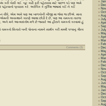
Jan
ધ કરી બેસી ગઈ. બૂટ કાઢી ફરી પહેરાવવા માટે પાછળ પડે પણ અમે
Dec
ેરવાનો પ્રયાસ કરે. અરેબિક કે તુર્કિશ ભાષામાં કઈં ને કઈં
Nov
Oct
ા કાન વીંધે, એમ અમે પણ આ બાળકોની બીજી મા જેવા જ છીએ. માતા
Aug
 એમની અવસ્થાને કારણે આશા છોડી દે છે, પણ આ ચમકતા તારલા
Jul
, અને મને આત્મસંતોષ મળે છે જ્યારે આ હીરાને ચમકતો કરવામાં હું
Apr
Sep
ં ચમકતો સિતારો બની પોતાના નામને સાર્થક કરી મમ્મી પપ્પાનુ ગૌરવ
Jul
May
Apr
૮
Mar
Feb
Dec
Comments (3)
May
Apr
Mar
Feb
Dec
Nov
Oct
Sep
Aug
Jun
May
Jan
Dec
Oct
Sep
Aug