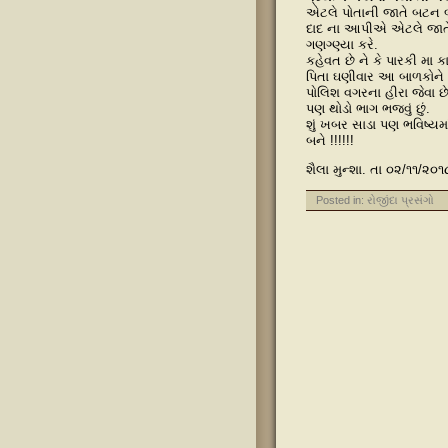
એટલે પોતાની જાતે બટન બં
દાદ ના આપીએ એટલે જાતે પહ
ગણગ્ણ્યા કરે.
કહેવત છે ને કે પારકી મ
પિતા ઘણીવાર આ બાળકોને
પોલિશ વગરના હીરા જેવા છે
પણ થોડો ભાગ ભજવું છું.
શું ખબર સાડા પણ ભવિષ્યમા
બને !!!!!!
શૈલા મુન્શા. તા ૦૨/૧૧/૨૦૧
Posted in:
રોજીંદા પ્રસંગો