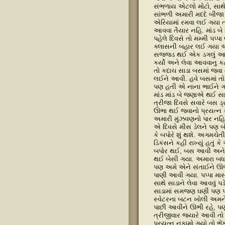
સંભળાય એટલો મોટો, સાથે 
સાંભળી અમારી મદદે બીજા બ
એરિયામાં રમવા લઈ ગયા ત
આવવા તૈયાર નહિ. માંડ બે
પહેલે દિવસે તો મમ્મી પપ્
ક્લાસની બહાર લઈ ગયા અને
સજ્જડ થઈ એક ડગલું આગળ 
કર્યો અને લેવા આવવાનુ કહ
તો કદાચ સાડા બસમાં જવા 
લઈને આવી. હવે બસમાં તો
પણ હતી એ નાના ભાઈને ગા
માંડ માંડ બે જણાએ થઈ સાડ
ત્રીજા દિવસે સવારે બસ ડ
ઊભા થઈ જવાનો પ્રયત્ન 
અમારી મુંઝવણનો પાર નહ
એ દિવસે મીસ ડેલને પણ બીજ
કે બપોરે શું થશે. અગમચે
ડિકંસને કહી રાખ્યું હતું
બપોર થઈ, બસ આવી અને સ
થઈ બેસી ગયા. અમારા બધા
પણ અમે એને સંતાઈને ઊભા
પાણી આવી ગયા. પપ્પા માસ્
સાથે સાડાને લેવા આવવું 
સાડામાં સમજણ ઘણી પણ પોતા
સ્વેટરના બટન ખોલી અમને
પાછી આવીને ઊભી રહે, પ
ત્રીજીવાર જ્યારે આવી તો
પ્રયત્ન નકામો ગયો તો ભેં