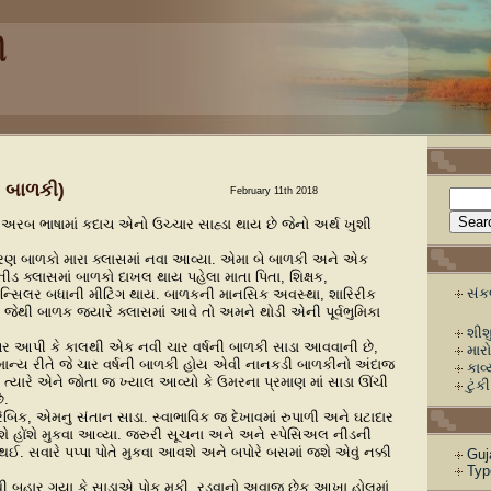
ી
 બાળકી)
February 11th 2018
રબ ભાષામાં કદાચ એનો ઉચ્ચાર સાહ્ડા થાય છે જેનો અર્થ ખુશી
 બાળકો મારા ક્લાસમાં નવા આવ્યા. એમા બે બાળકી અને એક
ડ ક્લાસમાં બાળકો દાખલ થાય પહેલા માતા પિતા, શિક્ષક,
સં
ઉન્સિલર બધાની મીટિંગ થાય. બાળકની માનસિક અવસ્થા, શારિરીક
 જેથી બાળક જ્યારે ક્લાસમાં આવે તો અમને થોડી એની પૂર્વભુમિકા
શીશ
બર આપી કે કાલથી એક નવી ચાર વર્ષની બાળકી સાડા આવવાની છે,
માર
સામાન્ય રીતે જે ચાર વર્ષની બાળકી હોય એવી નાનકડી બાળકીનો અંદાજ
કાવ
ત્યારે એને જોતા જ ખ્યાલ આવ્યો કે ઉમરના પ્રમાણ માં સાડા ઊંચી
ટુંકી
ે.
અરેબિક, એમનુ સંતાન સાડા. સ્વાભાવિક જ દેખાવમાં રુપાળી અને ઘટાદાર
હોંશે હોંશે મુકવા આવ્યા. જરુરી સૂચના અને અને સ્પેસિઅલ નીડની
ઈ. સવારે પપ્પા પોતે મુકવા આવશે અને બપોરે બસમાં જશે એવું નક્કી
Guj
Typ
ાં થી બહાર ગયા કે સાડાએ પોક મુકી. રડવાનો અવાજ છેક આખા હોલમાં