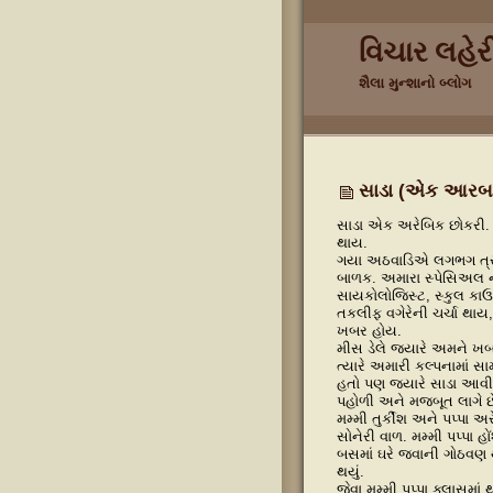
વિચાર લહેર
શૈલા મુન્શાનો બ્લોગ
સાડા (એક આરબ
સાડા એક અરેબિક છોકરી. અ
થાય.
ગયા અઠવાડિએ લગભગ ત્રણ
બાળક. અમારા સ્પેસિઅલ ની
સાયકોલોજિસ્ટ, સ્કુલ કા
તકલીફ વગેરેની ચર્ચા થાય,
ખબર હોય.
મીસ ડેલે જ્યારે અમને ખ
ત્યારે અમારી કલ્પનામાં 
હતો પણ જ્યારે સાડા આવી 
પહોળી અને મજબૂત લાગે છ
મમ્મી તુર્કીશ અને પપ્પા 
સોનેરી વાળ. મમ્મી પપ્પા 
બસમાં ઘરે જવાની ગોઠવણ થ
થયું.
જેવા મમ્મી પપ્પા ક્લાસમ