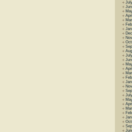
Jul
Jun
May
Apr
Mar
Feb
Jan
Dec
Nov
Oct
Sep
Aug
Jul
Jun
May
Apr
Mar
Feb
Jan
Nov
Sep
Jul
May
Apr
Mar
Feb
Jan
Oct
Sep
Jun