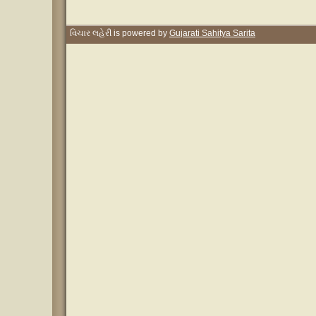
વિચાર લહેરી is powered by
Gujarati Sahitya Sarita