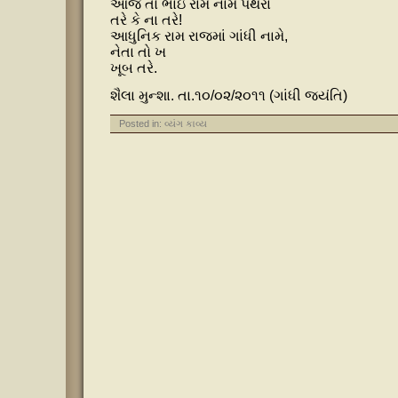
આજ તો ભાઇ રામ નામે પથરા
તરે કે ના તરે!
આધુનિક રામ રાજમાં ગાંધી નામે,
નેતા તો ખ
ખૂબ તરે.
શૈલા મુન્શા. તા.૧૦/૦૨/૨૦૧૧ (ગાંધી જયંતિ)
Posted in:
વ્યંગ કાવ્ય