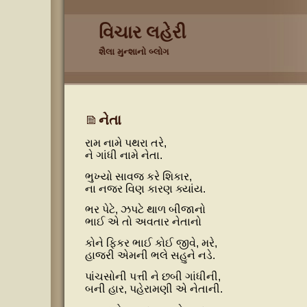
વિચાર લહેરી
શૈલા મુન્શાનો બ્લોગ
નેતા
રામ નામે પથરા તરે,
ને ગાંધી નામે નેતા.
ભુખ્યો સાવજ કરે શિકાર,
ના નજર વિણ કારણ ક્યાંય.
ભર પેટે, ઝપટે થાળ બીજાનો
ભાઈ એ તો અવતાર નેતાનો
કોને ફિકર ભાઈ કોઈ જીવે, મરે,
હાજરી એમની ભલે સહુને નડે.
પાંચસોની પત્તી ને છબી ગાંધીની,
બની હાર, પહેરામણી એ નેતાની.